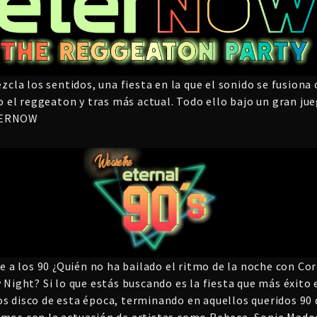
la los sentidos, una fiesta en la que el sonido se fusiona 
el reggeaton y tras más actual. Todo ello bajo un gran jue
ETERNOW
aje a los 90 ¿Quién no ha bailado el ritmo de la noche con C
y Night? Si lo que estás buscando es la fiesta que más éxito
os disco de esta época, terminando en aquellos queridos 90 
 con la actuación de artistas como Rebeca, Sonia Madoc, N