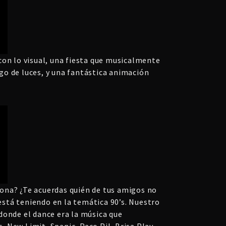
con lo visual, una fiesta que musicalmente
go de luces, y una fantástica animación
orona? ¿Te acuerdas quién de tus amigos no
 está teniendo en la temática 90’s. Nuestro
donde el dance era la música que
ew Limit, Spanic, Paco Pil, Brisa Play,